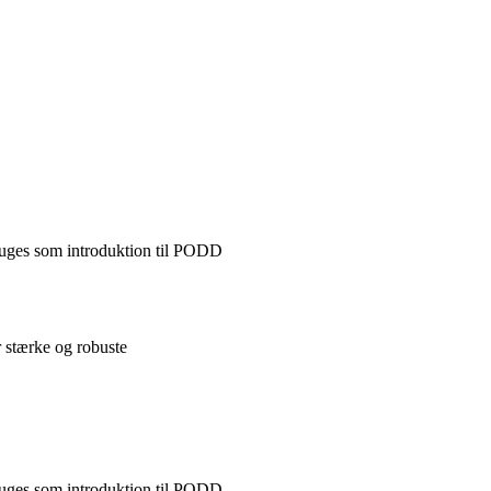
bruges som introduktion til PODD
r stærke og robuste
ruges som introduktion til PODD.