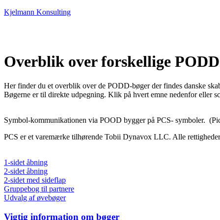
Kjelmann Konsulting
Overblik over forskellige POD
Her finder du et overblik over de PODD-bøger der findes danske ska
Bøgerne er til direkte udpegning.
Klik på hvert emne nedenfor eller sc
Symbol-kommunikationen via POOD bygger på PCS- symboler. (Pic
PCS er et varemærke tilhørende Tobii Dynavox LLC. Alle rettigheder
1-sidet åbning
2-sidet åbning
2-sidet med sideflap
Gruppebog til partnere
Udvalg af øvebøger
Vigtig information om bøger