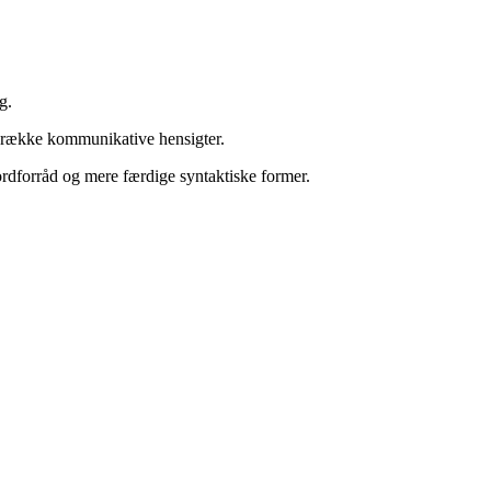
g.
n række kommunikative hensigter.
 ordforråd og mere færdige syntaktiske former.